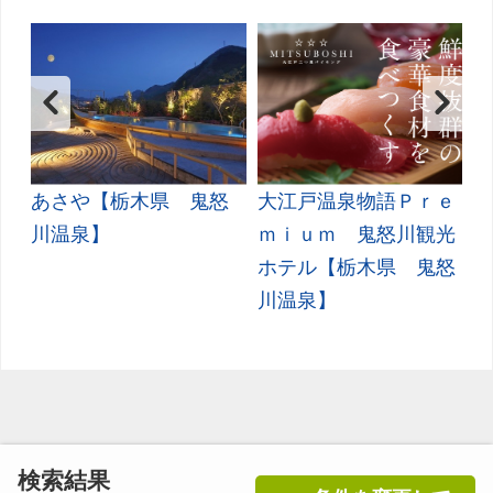
ｅ
あさや【栃木県 鬼怒
大江戸温泉物語Ｐｒｅ
ー
川温泉】
ｍｉｕｍ 鬼怒川観光
温
ホテル【栃木県 鬼怒
川温泉】
検索結果