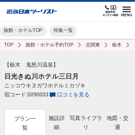
旅館・ホテルTOP
特集一覧
TOP
旅館・ホテル予約TOP
北関東
栃木
【栃木 鬼怒川温泉】
日光きぬ川ホテル三日月
ニッコウキヌガワホテルミカヅキ
宿コード:S090033
口コミを見る
施設詳
写真ライブラ
地図・交
プラン一
細
リ
通
覧