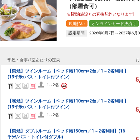
（部屋食可）
[宿泊施設との直接契約となります]
現地払い
オンラインカード決済可
設定期間
2026年8月7日～2027年6月
部屋：食事/1室あたりの定員
お
【禁煙】ツインルーム【ベッド幅110cm×2台／1～2名利用 】
(19平米/バス・トイレ付ツイン)
5
1～2名
【喫煙】ツインルーム【ベッド幅110cm×2台／1～2名利用 】
(19平米/バス・トイレ付ツイン)
5
1～2名
【禁煙】ダブルルーム【ベッド幅150cm／1～2名利用】(16
平米/バス・トイレ付ダブル)
5