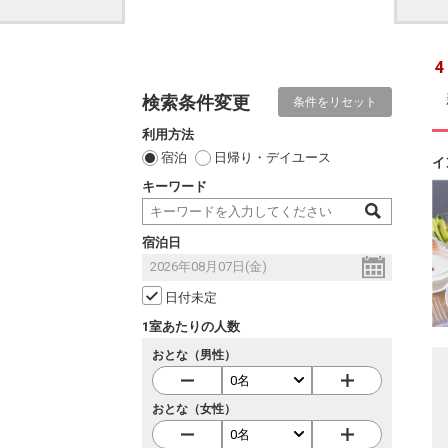
4
検索条件変更
条件をリセット
利用方法
宿泊
日帰り・デイユース
イ
キーワード
宿泊日
日付未定
1室あたりの人数
おとな（男性）
おとな（女性）