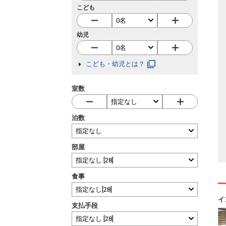
こども
幼児
こども・幼児とは？
室数
泊数
部屋
食事
イ
支払手段