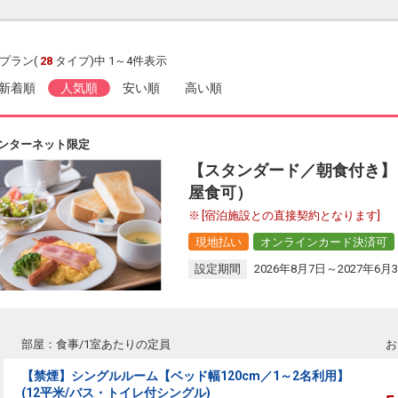
プラン(
28
タイプ)中 1～4件表示
新着順
人気順
安い順
高い順
ンターネット限定
【スタンダード／朝食付き】
屋食可）
[宿泊施設との直接契約となります]
現地払い
オンラインカード決済可
設定期間
2026年8月7日～2027年6月
部屋：食事/1室あたりの定員
お
【禁煙】シングルルーム【ベッド幅120cm／1～2名利用】
(12平米/バス・トイレ付シングル)