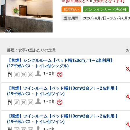
[宿泊施設との直接契約となります]
現地払い
オンラインカード決済可
設定期間
2026年8月7日～2027年6月
部屋：食事/1室あたりの定員
お
【禁煙】シングルルーム【ベッド幅120cm／1～2名利用】
(12平米/バス・トイレ付シングル)
3
1～2名
【禁煙】ツインルーム【ベッド幅110cm×2台／1～2名利用 】
(19平米/バス・トイレ付ツイン)
4
1～2名
【喫煙】ツインルーム【ベッド幅110cm×2台／1～2名利用 】
(19平米/バス・トイレ付ツイン)
4
1～2名