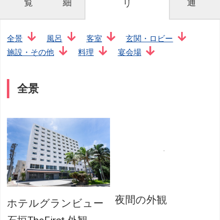
覧
細
通
リ
全景
風呂
客室
玄関・ロビー
施設・その他
料理
宴会場
全景
夜間の外観
ホテルグランビュー