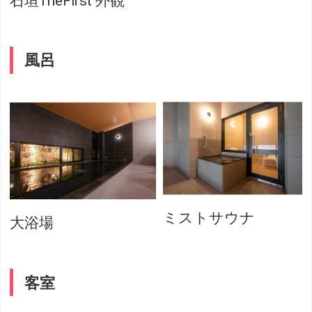
石垣TheFirst 外観
風呂
ミストサウナ
大浴場
客室