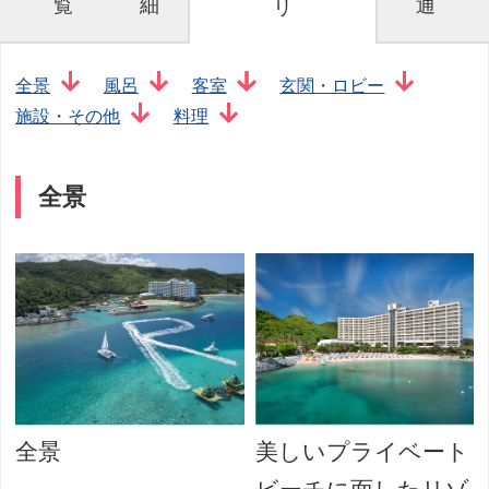
覧
細
通
リ
全景
風呂
客室
玄関・ロビー
施設・その他
料理
全景
全景
美しいプライベート