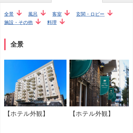
全景
風呂
客室
玄関・ロビー
施設・その他
料理
全景
【ホテル外観】
【ホテル外観】