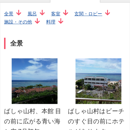
全景
風呂
客室
玄関・ロビー
施設・その他
料理
全景
ばしゃ山村、本館 目
ばしゃ山村はビーチ
の前に広がる青い海
のすぐ目の前にホテ