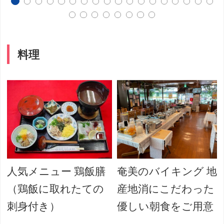
料理
人気メニュー 鶏飯膳
奄美のバイキング 地
す
（鶏飯に取れたての
産地消にこだわった
刺身付き）
優しい朝食をご用意