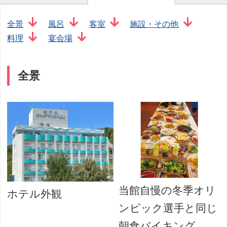
全景
風呂
客室
施設・その他
料理
宴会場
全景
当館自慢の冬季オリ
ホテル外観
ンピック選手と同じ
朝食バイキング