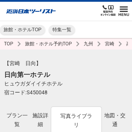
旅館・ホテルTOP
特集一覧
TOP
旅館・ホテル予約TOP
九州
宮崎
高
【宮崎 日向】
日向第一ホテル
ヒュウガダイイチホテル
宿コード:S450048
プラン一
施設詳
地図・交
写真ライブラ
覧
細
通
リ