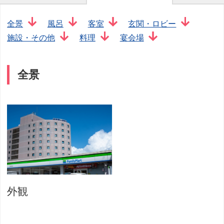
全景
風呂
客室
玄関・ロビー
施設・その他
料理
宴会場
全景
外観