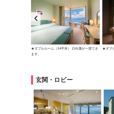
★ダブルルーム（34平米） 日向灘が一望でき
★ダブ
ます。
玄関・ロビー