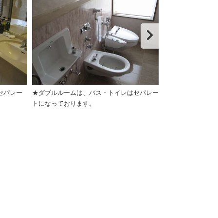
セパレー
★ダブルルームは、バス・トイレはセパレー
★ツインルーム（
トになっております。
きです。