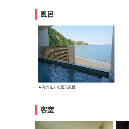
風呂
★海の見える露天風呂
客室