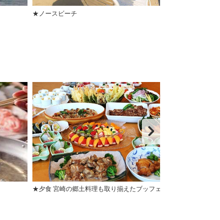
★ノースビーチ
★夏季限定のプー
★夕食 宮崎の郷土料理も取り揃えたブッフェ
★夕食 和洋コー
あり）