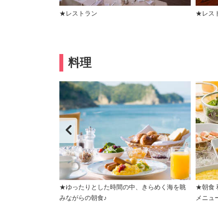
★レストラン
★レス
料理
取り揃えたブッフェ
★ゆったりとした時間の中、きらめく海を眺
★朝食
みながらの朝食♪
メニュ