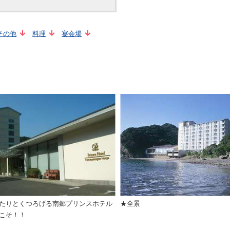
その他
料理
宴会場
たりとくつろげる南郷プリンスホテル
★全景
こそ！！