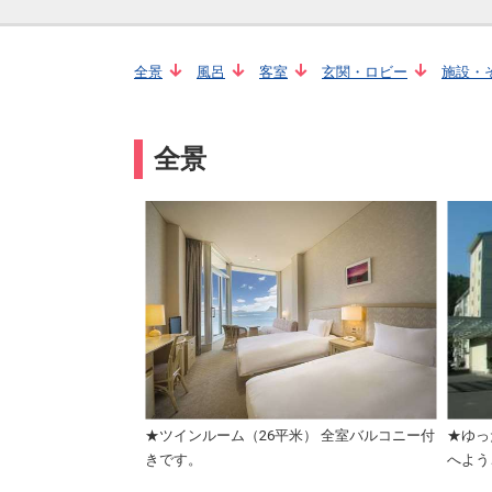
全景
風呂
客室
玄関・ロビー
施設・
全景
★ツインルーム（26平米） 全室バルコニー付
★ゆっ
きです。
へよう