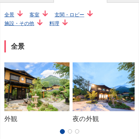
全景
客室
玄関・ロビー
施設・その他
料理
全景
外観
夜の外観