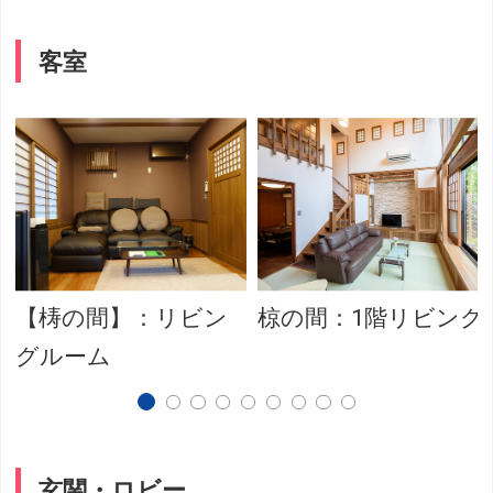
客室
【梼の間】：リビン
椋の間：1階リビング
グルーム
玄関・ロビー