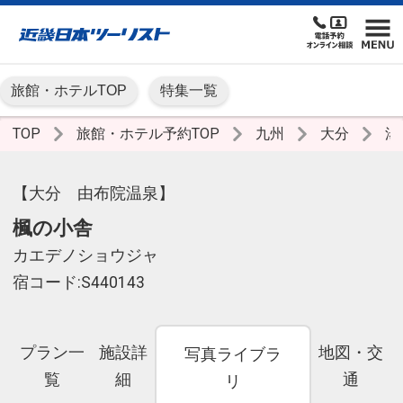
旅館・ホテルTOP
特集一覧
TOP
旅館・ホテル予約TOP
九州
大分
湯
【大分 由布院温泉】
楓の小舎
カエデノショウジャ
宿コード:S440143
プラン一
施設詳
地図・交
写真ライブラ
覧
細
通
リ