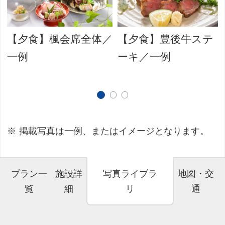
【夕食】楓会席全体／
【夕食】豊後牛ステ
一例
ーキ／一例
掲載写真は一例、またはイメージとなります。
プラン一
施設詳
写真ライブラ
地図・交
覧
細
リ
通