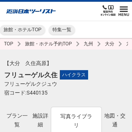
旅館・ホテルTOP
特集一覧
TOP
旅館・ホテル予約TOP
九州
大分
九
【大分 久住高原】
フリューゲル久住
ハイクラス
フリューゲルクジュウ
宿コード:S440135
プラン一
施設詳
地図・交
写真ライブラ
覧
細
通
リ