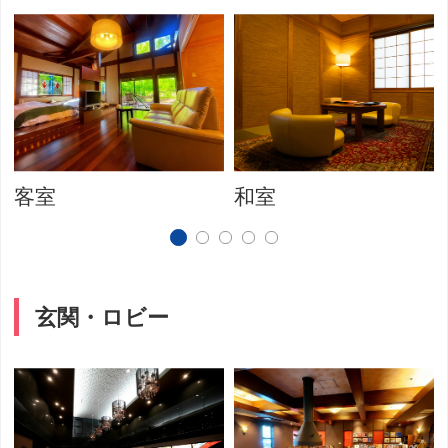
客室
和室
玄関・ロビー