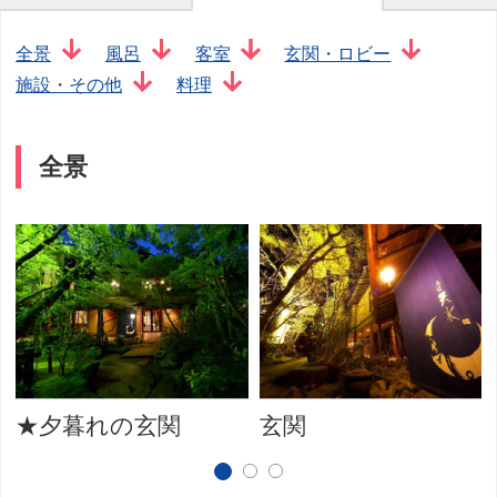
全景
風呂
客室
玄関・ロビー
施設・その他
料理
全景
★夕暮れの玄関
玄関