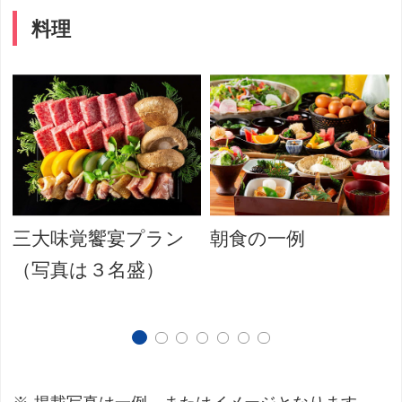
料理
三大味覚饗宴プラン
朝食の一例
（写真は３名盛）