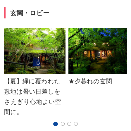
玄関・ロビー
【夏】緑に覆われた
★夕暮れの玄関
敷地は暑い日差しを
さえぎり心地よい空
間に。