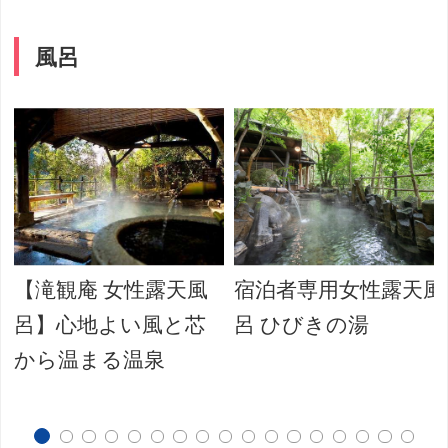
風呂
【滝観庵 女性露天風
宿泊者専用女性露天風
呂】心地よい風と芯
呂 ひびきの湯
から温まる温泉