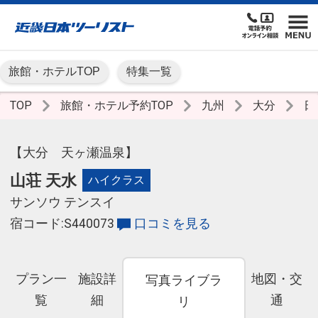
旅館・ホテルTOP
特集一覧
TOP
旅館・ホテル予約TOP
九州
大分
日
【大分 天ヶ瀬温泉】
山荘 天水
ハイクラス
サンソウ テンスイ
宿コード:S440073
口コミを見る
プラン一
施設詳
地図・交
写真ライブラ
覧
細
通
リ