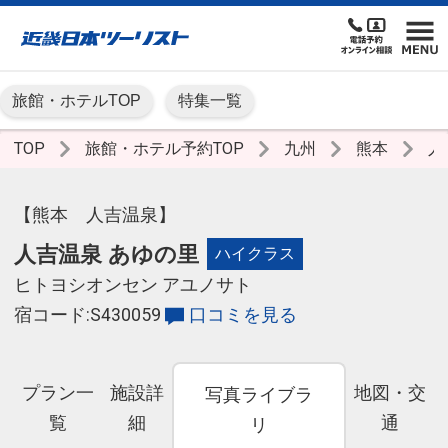
旅館・ホテルTOP
特集一覧
TOP
旅館・ホテル予約TOP
九州
熊本
人
【熊本 人吉温泉】
人吉温泉 あゆの里
ハイクラス
ヒトヨシオンセン アユノサト
宿コード:S430059
口コミを見る
プラン一
施設詳
地図・交
写真ライブラ
覧
細
通
リ