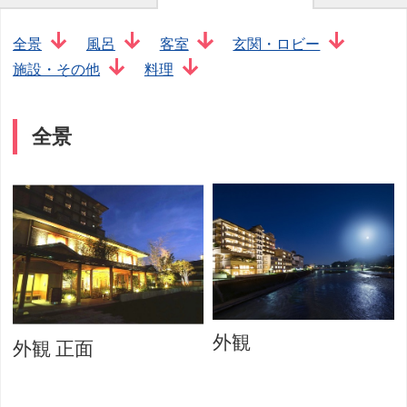
全景
風呂
客室
玄関・ロビー
施設・その他
料理
全景
外観
外観 正面