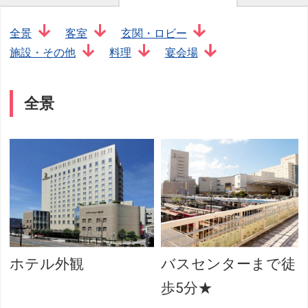
全景
客室
玄関・ロビー
施設・その他
料理
宴会場
全景
ホテル外観
バスセンターまで徒
歩5分★