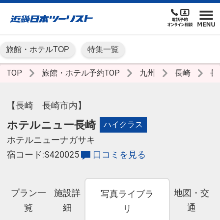
旅館・ホテルTOP
特集一覧
TOP
旅館・ホテル予約TOP
九州
長崎
長
【長崎 長崎市内】
ホテルニュー長崎
ハイクラス
ホテルニューナガサキ
宿コード:S420025
口コミを見る
プラン一
施設詳
地図・交
写真ライブラ
覧
細
通
リ