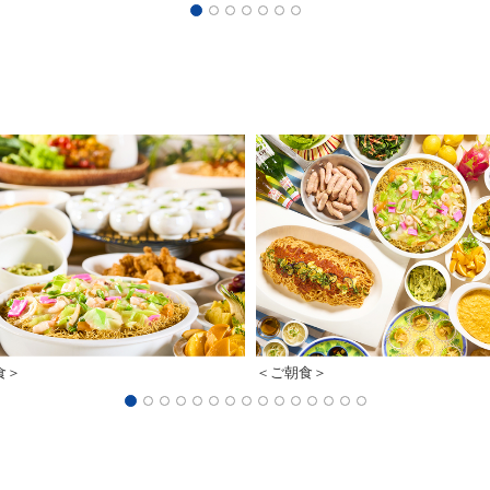
食＞
＜ご朝食＞