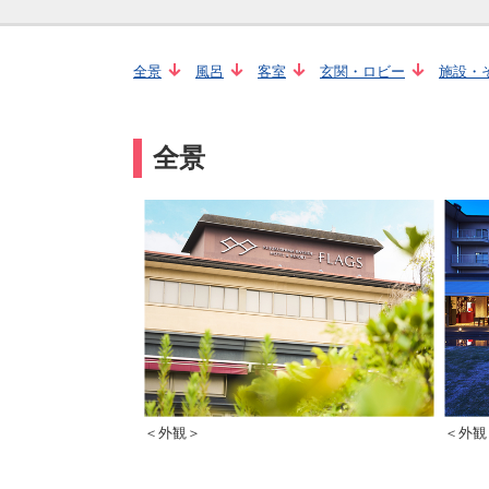
全景
風呂
客室
玄関・ロビー
施設・
全景
＜外観＞
＜外観