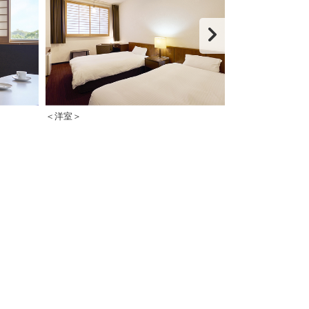
＜洋室＞
＜本館：和室10～