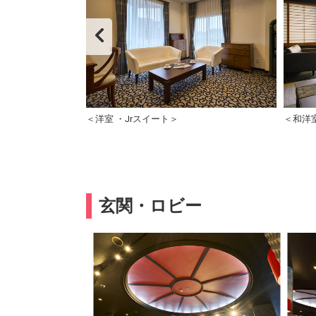
メージ
＜洋室 ・Jrスイート＞
＜和洋
玄関・ロビー