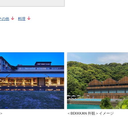
その他
料理
＞
＜BEKKKAN 外観＞イメージ