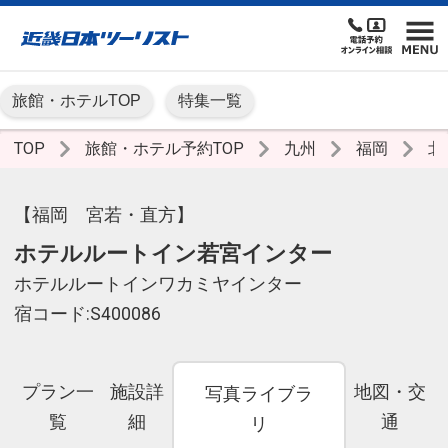
旅館・ホテルTOP
特集一覧
TOP
旅館・ホテル予約TOP
九州
福岡
北
【福岡 宮若・直方】
ホテルルートイン若宮インター
ホテルルートインワカミヤインター
宿コード:S400086
プラン一
施設詳
地図・交
写真ライブラ
覧
細
通
リ