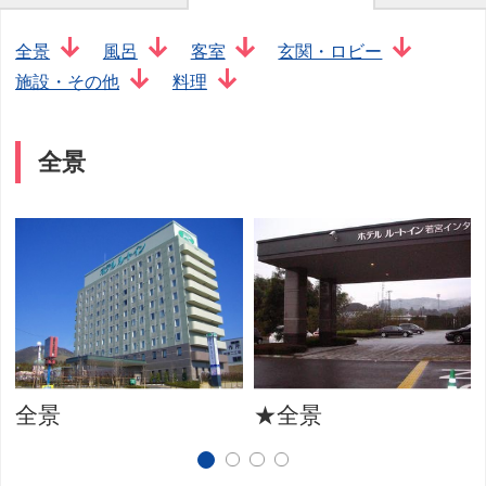
全景
風呂
客室
玄関・ロビー
施設・その他
料理
全景
全景
★全景