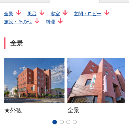
全景
風呂
客室
玄関・ロビー
施設・その他
料理
全景
★外観
全景