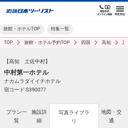
旅館・ホテルTOP
特集一覧
TOP
旅館・ホテル予約TOP
四国
高知
足
【高知 土佐中村】
中村第一ホテル
ナカムラダイイチホテル
宿コード:S390077
プラン一
施設詳
地図・交
写真ライブラ
覧
細
通
リ