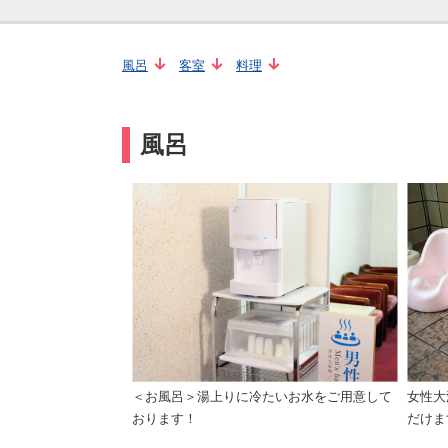
風呂
客室
料理
風呂
＜お風呂＞湯上りに冷たいお水をご用意して
女性大
おります！
だけま