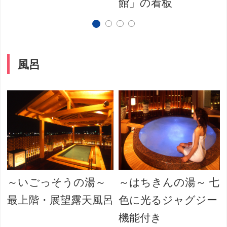
館」の看板
風呂
～いごっそうの湯～
～はちきんの湯～ 七
最上階・展望露天風呂
色に光るジャグジー
機能付き