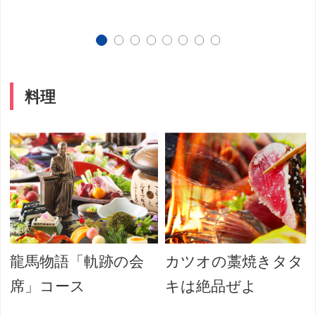
料理
龍馬物語「軌跡の会
カツオの藁焼きタタ
席」コース
キは絶品ぜよ