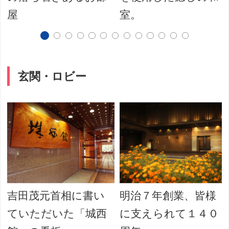
屋
室。
玄関・ロビー
吉田茂元首相に書い
明治７年創業、皆様
ていただいた「城西
に支えられて１４０