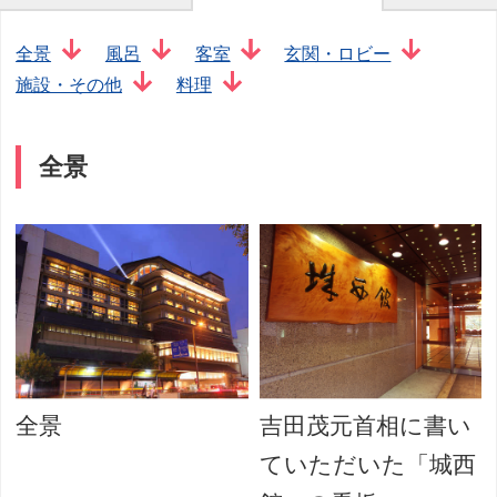
全景
風呂
客室
玄関・ロビー
施設・その他
料理
全景
全景
吉田茂元首相に書い
ていただいた「城西