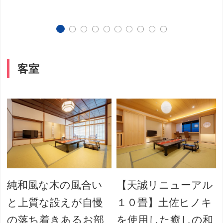
客室
純和風な木の風合い
【天誠リニューアル
と上質な設えが自慢
１０畳】土佐ヒノキ
の落ち着きあるお部
を使用した癒しの和