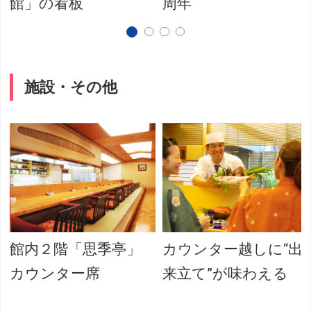
館」の看板
周年
施設・その他
館内２階「思季亭」
カウンター越しに“出
カウンター席
来立て”が味わえる