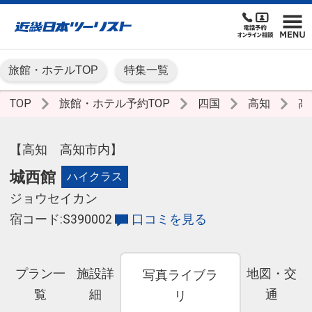
旅館・ホテルTOP
特集一覧
TOP
旅館・ホテル予約TOP
四国
高知
高
【高知 高知市内】
城西館
ハイクラス
ジョウセイカン
宿コード:S390002
口コミを見る
プラン一
施設詳
地図・交
写真ライブラ
覧
細
通
リ