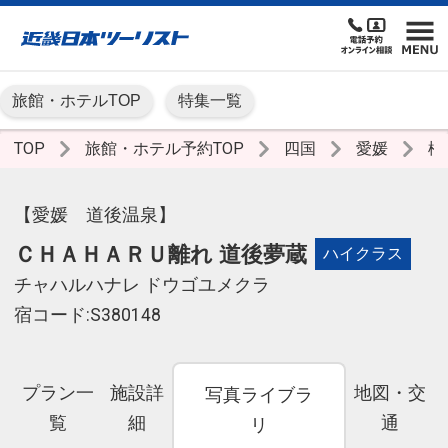
旅館・ホテルTOP
特集一覧
TOP
旅館・ホテル予約TOP
四国
愛媛
松
【愛媛 道後温泉】
ＣＨＡＨＡＲＵ離れ 道後夢蔵
ハイクラス
チャハルハナレ ドウゴユメクラ
宿コード:S380148
プラン一
施設詳
地図・交
写真ライブラ
覧
細
通
リ