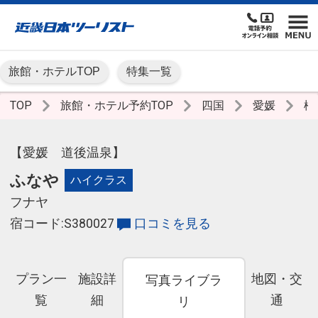
旅館・ホテルTOP
特集一覧
TOP
旅館・ホテル予約TOP
四国
愛媛
松
【愛媛 道後温泉】
ふなや
ハイクラス
フナヤ
宿コード:S380027
口コミを見る
プラン一
施設詳
地図・交
写真ライブラ
覧
細
通
リ