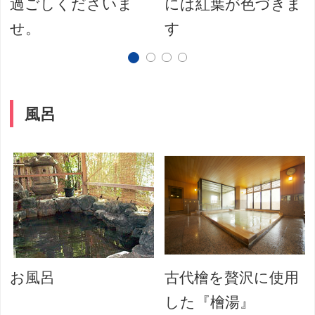
過ごしくださいま
には紅葉が色づきま
せ。
す
風呂
お風呂
古代檜を贅沢に使用
した『檜湯』