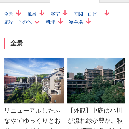
全景
風呂
客室
玄関・ロビー
施設・その他
料理
宴会場
全景
リニューアルしたふ
【外観】中庭は小川
なやでゆっくりとお
が流れ緑が豊か。秋