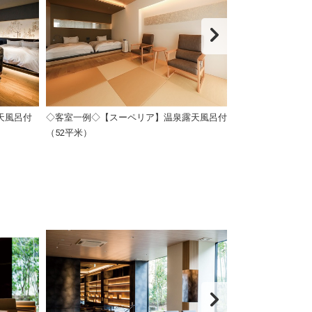
天風呂付
◇客室一例◇【スーペリア】温泉露天風呂付
【客室露天風呂
（52平米）