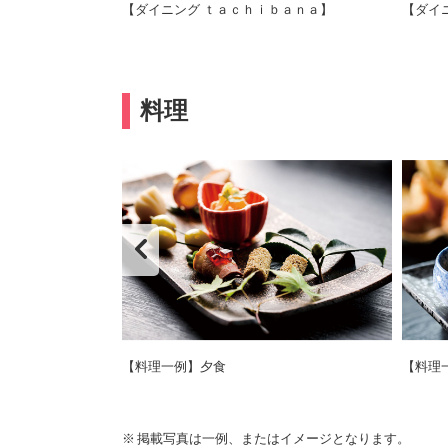
へ
【ダイニング ｔａｃｈｉｂａｎａ】
【ダイ
料理
【料理一例】夕食
【料理
掲載写真は一例、またはイメージとなります。