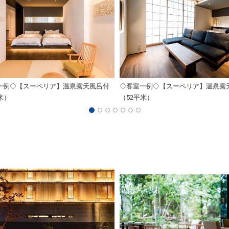
一例◇【スーペリア】温泉露天風呂付
◇客室一例◇【スーペリア】温泉露
米）
（52平米）