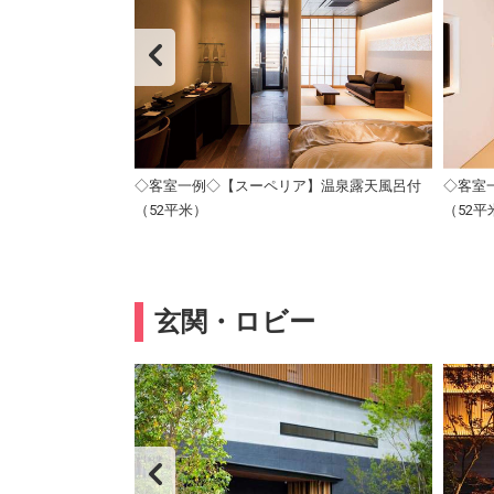
◇客室一例◇【スーペリア】温泉露天風呂付
◇客室
（52平米）
（52平
玄関・ロビー