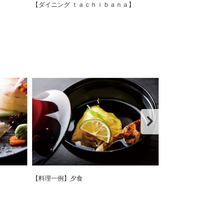
【ダイニング ｔａｃｈｉｂａｎａ】
【ダイニング ｔ
【料理一例】夕食
【料理一例】夕