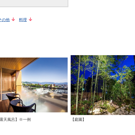
その他
料理
露天風呂】※一例
【庭園】