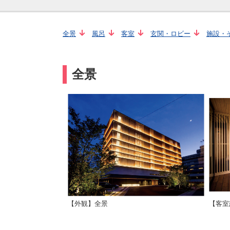
全景
風呂
客室
玄関・ロビー
施設・
全景
【外観】全景
【客室