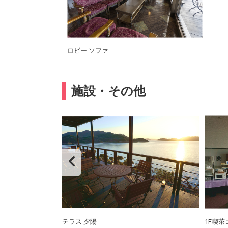
ロビー ソファ
施設・その他
臭に
テラス 夕陽
1F喫茶