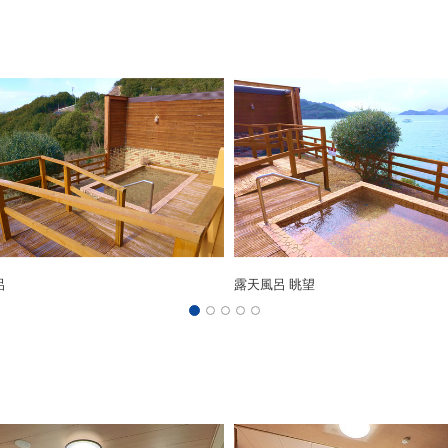
呂
露天風呂 眺望