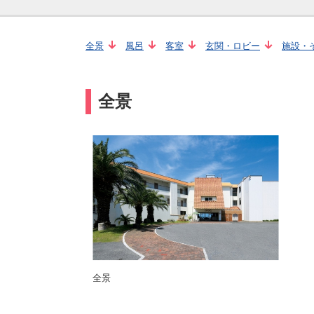
全景
風呂
客室
玄関・ロビー
施設・
全景
全景