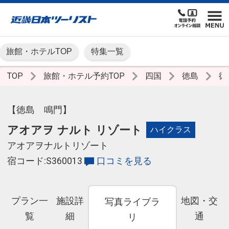
旅館・ホテルTOP
特集一覧
TOP
旅館・ホテル予約TOP
四国
徳島
徳
【徳島 鳴門】
アオアヲ ナルト リゾート
ハイクラス
アオアヲナルトリゾート
宿コード:S360013
口コミを見る
プラン一
施設詳
地図・交
写真ライブラ
覧
細
通
リ