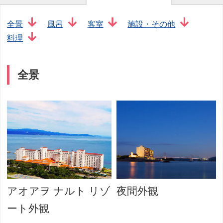
全景
風呂
客室
施設・その他
料理
全景
アオアヲ ナルト リゾ
夜間外観
ート外観