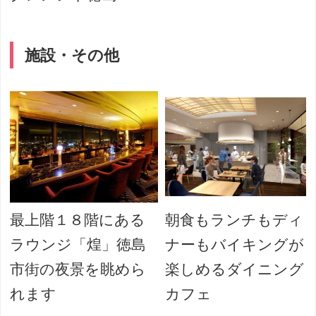
施設・その他
最上階１８階にある
朝食もランチもディ
ラウンジ「煌」徳島
ナーもバイキングが
市街の夜景を眺めら
楽しめるダイニング
れます
カフェ