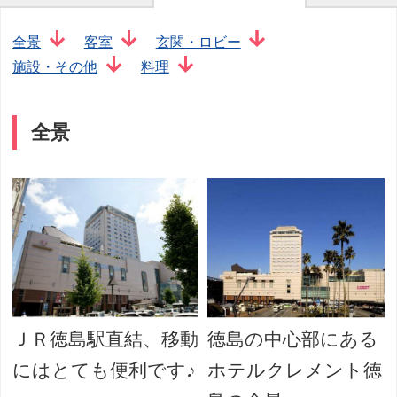
全景
客室
玄関・ロビー
施設・その他
料理
全景
ＪＲ徳島駅直結、移動
徳島の中心部にある
にはとても便利です♪
ホテルクレメント徳