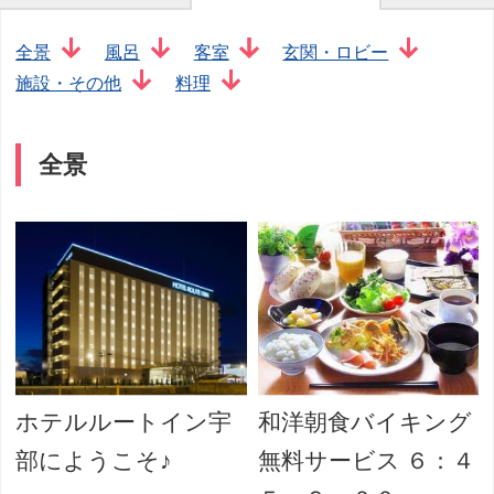
全景
風呂
客室
玄関・ロビー
施設・その他
料理
全景
ホテルルートイン宇
和洋朝食バイキング
部にようこそ♪
無料サービス ６：４