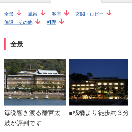
全景
風呂
客室
玄関・ロビー
施設・その他
料理
全景
毎晩響き渡る離宮太
■桟橋より徒歩約３分
鼓が評判です