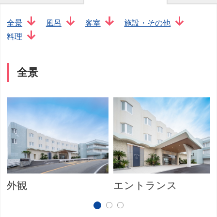
全景
風呂
客室
施設・その他
料理
全景
外観
エントランス