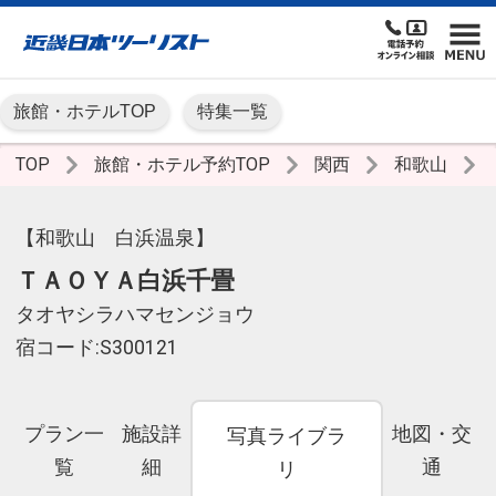
旅館・ホテルTOP
特集一覧
TOP
旅館・ホテル予約TOP
関西
和歌山
【和歌山 白浜温泉】
ＴＡＯＹＡ白浜千畳
タオヤシラハマセンジョウ
宿コード:S300121
プラン一
施設詳
地図・交
写真ライブラ
覧
細
通
リ