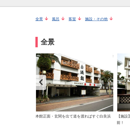
全景
風呂
客室
施設・その他
全景
ベランダには温泉足
本館正面・玄関を出て道を渡ればすぐ白良浜
【施設
前！