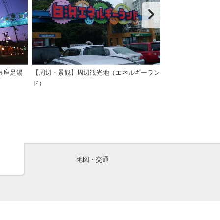
銀座足湯
【周辺・景観】周辺観光地（エネルギーラン
【周辺・景観】
ド）
地図・交通