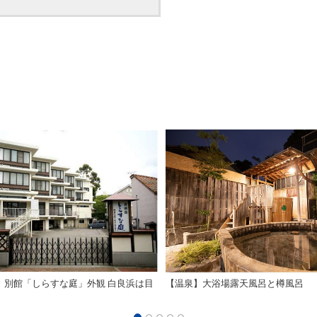
】別館「しらすな庭」外観 白良浜は目
【温泉】大浴場露天風呂と樽風呂