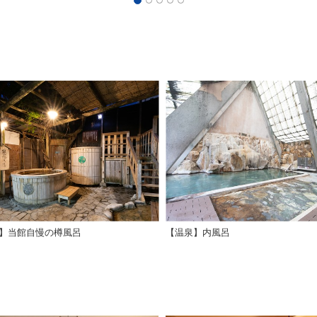
】当館自慢の樽風呂
【温泉】内風呂