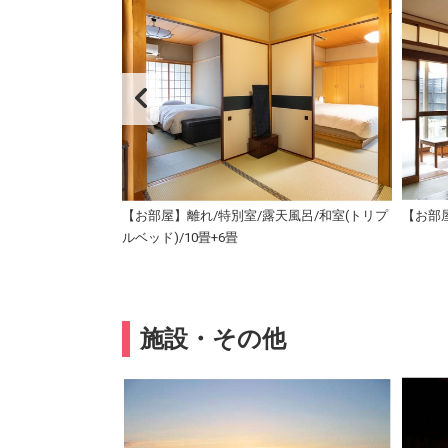
/和室(ツインベッ
【お部屋】離れ/特別室/露天風呂/和室(トリプ
【お部
ルベッド)/10畳+6畳
施設・その他