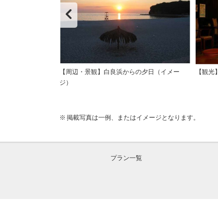
場
【周辺・景観】白良浜からの夕日（イメー
【観光
ジ）
掲載写真は一例、またはイメージとなります。
プラン一覧