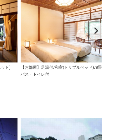
ッド)
【お部屋】足湯付/和室(トリプルベッド)/8畳/
【お部屋】和室(ツ
バス・トイレ付
イレ付/3名迄