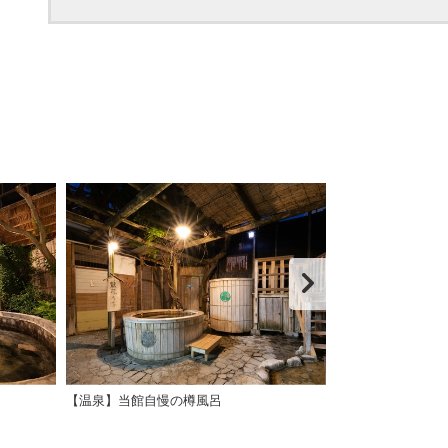
【温泉】当館自慢の樽風呂
【お部屋】足湯付
湯が