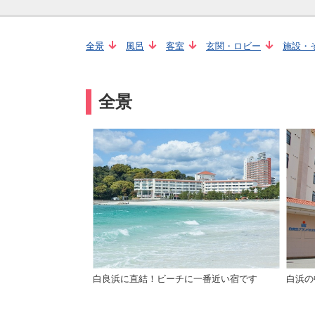
全景
風呂
客室
玄関・ロビー
施設・
全景
白良浜に直結！ビーチに一番近い宿です
白浜の