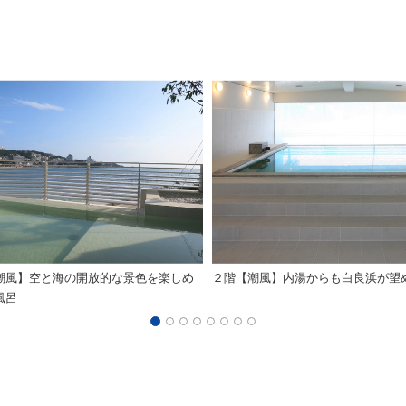
潮風】空と海の開放的な景色を楽しめ
２階【潮風】内湯からも白良浜が望
風呂