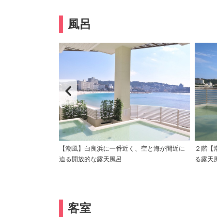
風呂
なります（有料）
【潮風】白良浜に一番近く、空と海が間近に
２階【
迫る開放的な露天風呂
る露天
客室