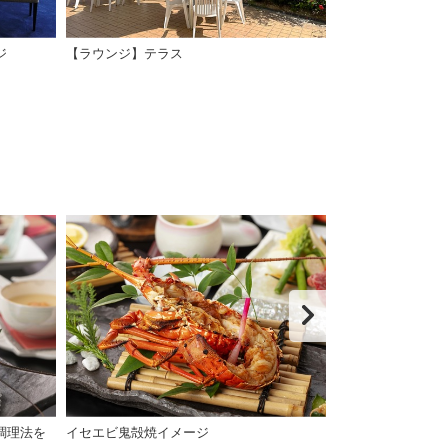
ジ
【ラウンジ】テラス
【ラウンジ】各
ンクをご用意
調理法を
イセエビ鬼殻焼イメージ
彩り会席イメー