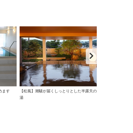
めます
【松風】潮騒が届くしっとりとした半露天の
１階【松風】新
湯
た