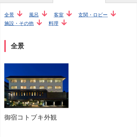
全景
風呂
客室
玄関・ロビー
施設・その他
料理
全景
御宿コトブキ外観