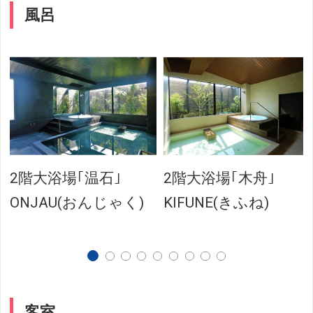
風呂
男
2階大浴場｢温石｣
2階大浴場｢木舟｣
ONJAU(おんじゃく)
KIFUNE(きふね)
客室