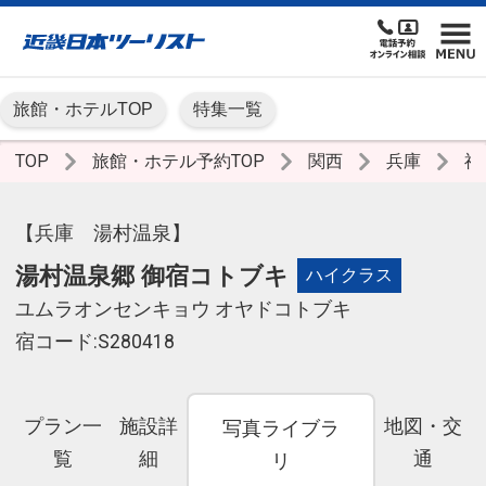
旅館・ホテルTOP
特集一覧
TOP
旅館・ホテル予約TOP
関西
兵庫
神
【兵庫 湯村温泉】
湯村温泉郷 御宿コトブキ
ハイクラス
ユムラオンセンキョウ オヤドコトブキ
宿コード:S280418
プラン一
施設詳
地図・交
写真ライブラ
覧
細
通
リ