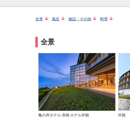
全景
風呂
施設・その他
料理
全景
亀の井ホテル 赤穂 ホテル外観
外観