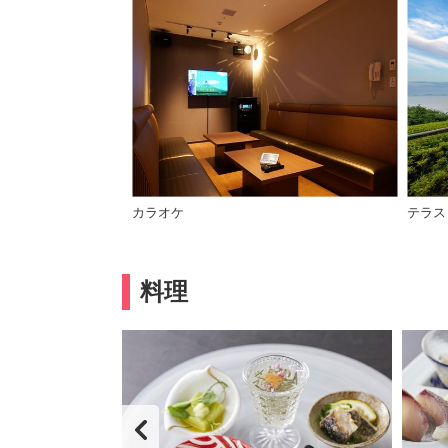
カラオケ
テラス
料理