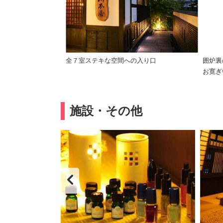
全７室ステキな空間への入り口
囲炉裏
お寛ぎ
施設・その他