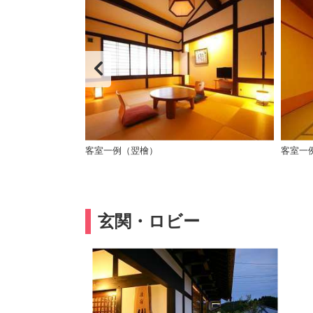
客室一例（翌檜）
客室一
玄関・ロビー