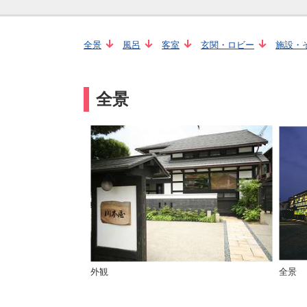
全景
風呂
客室
玄関・ロビー
施設・
全景
外観
全景