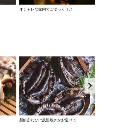
オシャレな館内でごゆっくりと
朝獲れの新鮮と
新鮮あわびは残酷焼きかお造りで
夏の浜会席（一