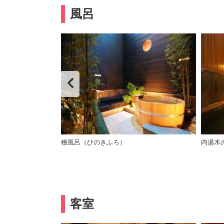
風呂
スイオンに包まれ
檜風呂（ひのきふろ）
内湯木
客室