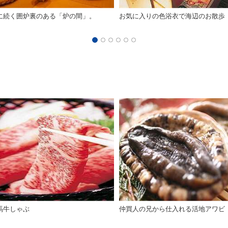
に続く囲炉裏のある「炉の間」。
お気に入りの色浴衣で海辺のお散歩
馬牛しゃぶ
仲買人の兄から仕入れる活地アワビ