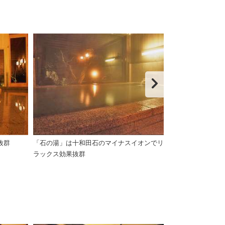
抜群
「石の湯」は十和田石のマイナスイオンでリ
石の湯。十和田
ラックス効果抜群
香住温泉の湯を