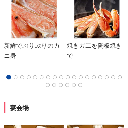
新鮮でぷりぷりのカ
焼きガ二を陶板焼き
ニ身
で
宴会場