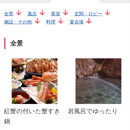
全景
風呂
客室
玄関・ロビー
施設・その他
料理
宴会場
全景
紅蟹の付いた蟹すき
岩風呂でゆったり
鍋