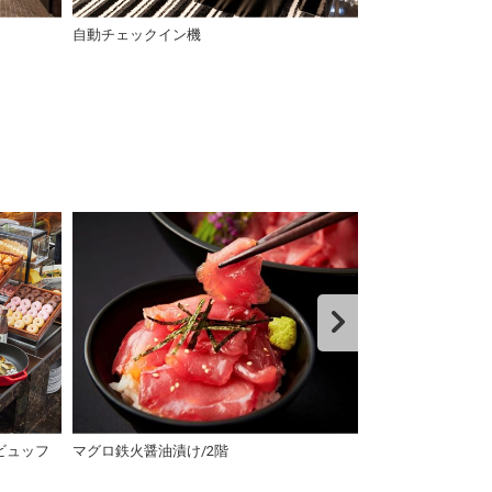
自動チェックイン機
卓上型自動チェ
ンチビュッフ
マグロ鉄火醤油漬け/2階
和牛と関西うま
ー/2階