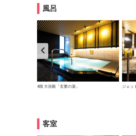
風呂
4階 大浴殿「玄要の湯」
ジェッ
客室