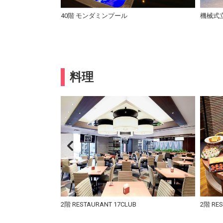
ランス
40階 モンダミンプール
機械式
料理
沢なスイーツタイムを
2階 RESTAURANT 17CLUB
2階 RE