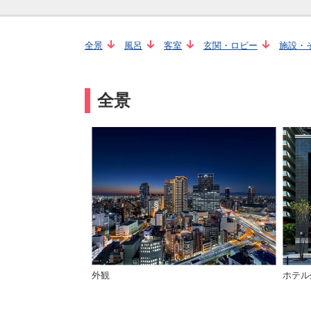
全景
風呂
客室
玄関・ロビー
施設・
全景
外観
ホテル