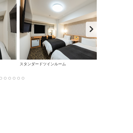
スタンダードツインルーム
スタンダードツイ
ド幅110cm×2台