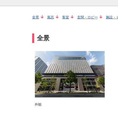
全景
風呂
客室
玄関・ロビー
施設・
全景
外観