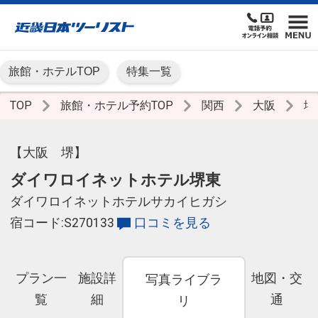
旅館・ホテルTOP
特集一覧
TOP
旅館・ホテル予約TOP
関西
大阪
堺
【大阪 堺】
ダイワロイネットホテル堺東
ダイワロイネットホテルサカイヒガシ
宿コード:S270133
口コミを見る
プラン一
施設詳
地図・交
写真ライブラ
覧
細
通
リ