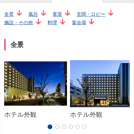
全景
風呂
客室
玄関・ロビー
施設・その他
料理
宴会場
全景
ホテル外観
ホテル外観