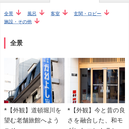
全景
風呂
客室
玄関・ロビー
施設・その他
全景
レ
*【外観】道頓堀川を
*【外観】今と昔の良
望む老舗旅館へよう
さを融合した、和モ