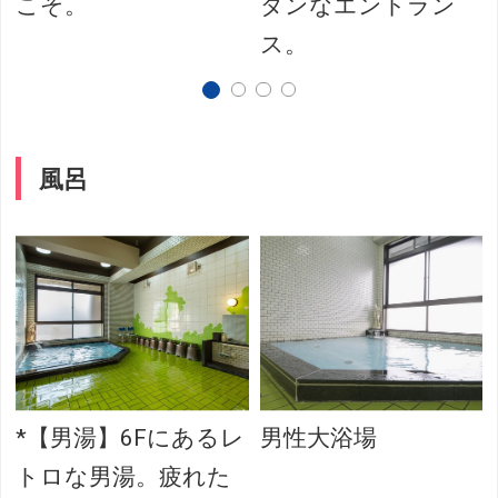
こそ。
ダンなエントラン
ス。
風呂
*【男湯】6Fにあるレ
男性大浴場
トロな男湯。疲れた