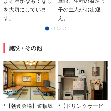
よる温かなもてなし
旅館。生粋の浪速っ
を大切にしていま
子の主人がお出迎
す。
え。
施設・その他
*【朝食会場】道頓堀
*【ドリンクサービ