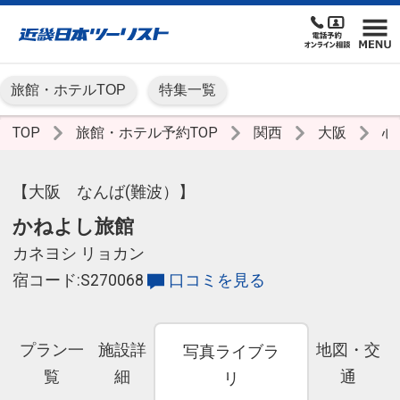
旅館・ホテルTOP
特集一覧
TOP
旅館・ホテル予約TOP
関西
大阪
心
【大阪 なんば(難波）】
かねよし旅館
カネヨシ リョカン
宿コード:S270068
口コミを見る
プラン一
施設詳
地図・交
写真ライブラ
覧
細
通
リ