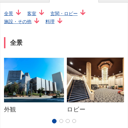
全景
客室
玄関・ロビー
施設・その他
料理
全景
外観
ロビー