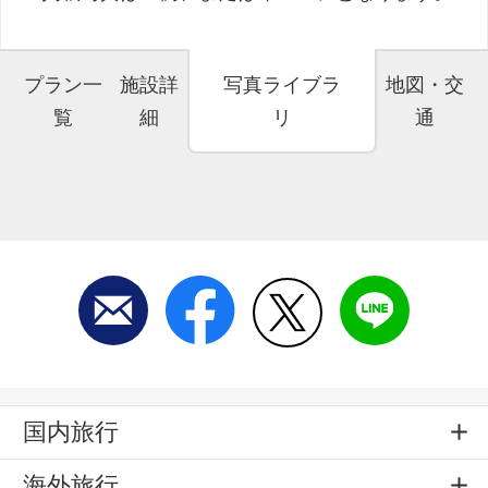
プラン一
施設詳
写真ライブラ
地図・交
覧
細
リ
通
国内旅行
海外旅行