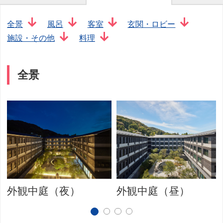
全景
風呂
客室
玄関・ロビー
施設・その他
料理
全景
外観中庭（夜）
外観中庭（昼）