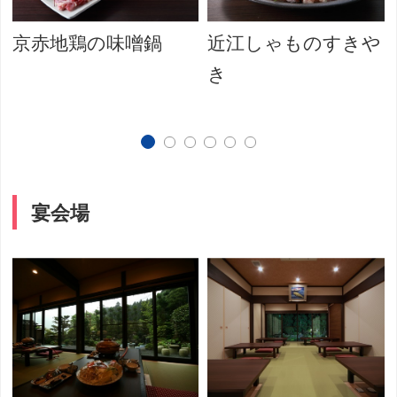
京赤地鶏の味噌鍋
近江しゃものすきや
き
宴会場