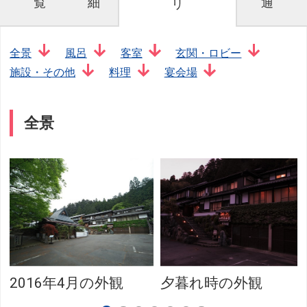
覧
細
通
リ
全景
風呂
客室
玄関・ロビー
施設・その他
料理
宴会場
全景
2016年4月の外観
夕暮れ時の外観