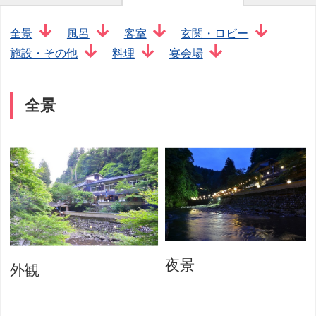
全景
風呂
客室
玄関・ロビー
施設・その他
料理
宴会場
全景
夜景
外観