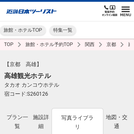
旅館・ホテルTOP
特集一覧
TOP
旅館・ホテル予約TOP
関西
京都
嵐
【京都 高雄】
高雄観光ホテル
タカオ カンコウホテル
宿コード:S260126
プラン一
施設詳
地図・交
写真ライブラ
覧
細
通
リ