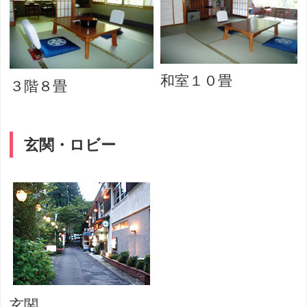
和室１０畳
３階８畳
玄関・ロビー
玄関