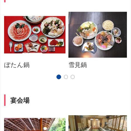
ぼたん鍋
雪見鍋
宴会場