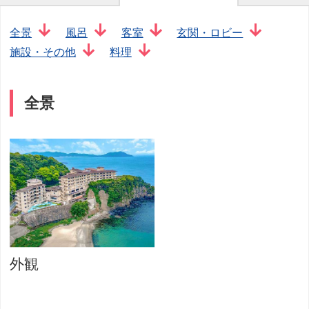
全景
風呂
客室
玄関・ロビー
施設・その他
料理
全景
外観