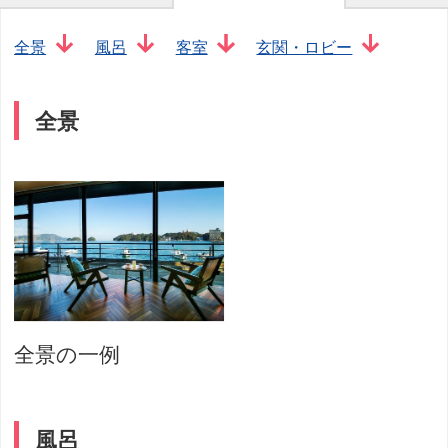
全景
風呂
客室
玄関・ロビー
全景
全景の一例
風呂