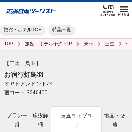
旅館・ホテルTOP
特集一覧
TOP
旅館・ホテル予約TOP
東海
三重
伊
【三重 鳥羽】
お宿行灯鳥羽
オヤドアンドントバ
宿コード:S240400
プラン一
施設詳
地図・交
写真ライブラ
覧
細
通
リ