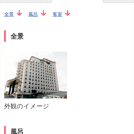
全景
風呂
客室
全景
外観のイメージ
風呂