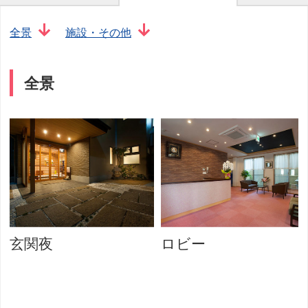
全景
施設・その他
全景
玄関夜
ロビー