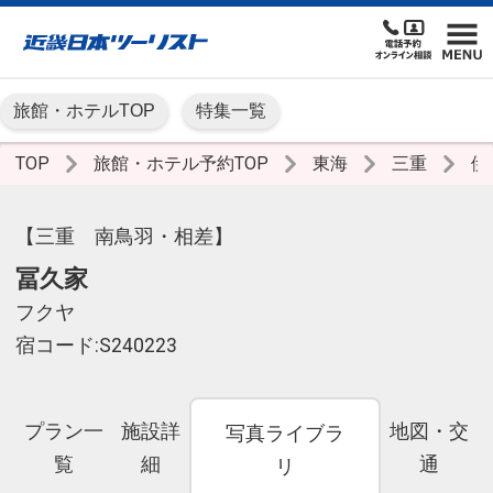
旅館・ホテルTOP
特集一覧
TOP
旅館・ホテル予約TOP
東海
三重
伊
【三重 南鳥羽・相差】
冨久家
フクヤ
宿コード:S240223
プラン一
施設詳
地図・交
写真ライブラ
覧
細
通
リ