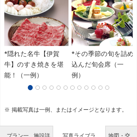
*隠れた名牛【伊賀
*その季節の旬を詰め
牛】のすき焼きを堪
込んだ旬会席（一
能！（一例）
例）
掲載写真は一例、またはイメージとなります。
プラン一
施設詳
写真ライブラ
地図・交