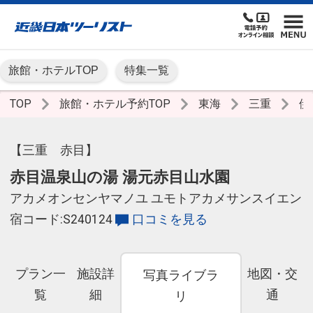
旅館・ホテルTOP
特集一覧
TOP
旅館・ホテル予約TOP
東海
三重
伊
【三重 赤目】
赤目温泉山の湯 湯元赤目山水園
アカメオンセンヤマノユ ユモトアカメサンスイエン
宿コード:S240124
口コミを見る
プラン一
施設詳
地図・交
写真ライブラ
覧
細
通
リ