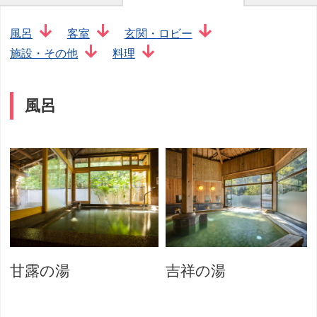
風呂
客室
玄関・ロビー
施設・その他
料理
風呂
甘露の湯
吉祥の湯