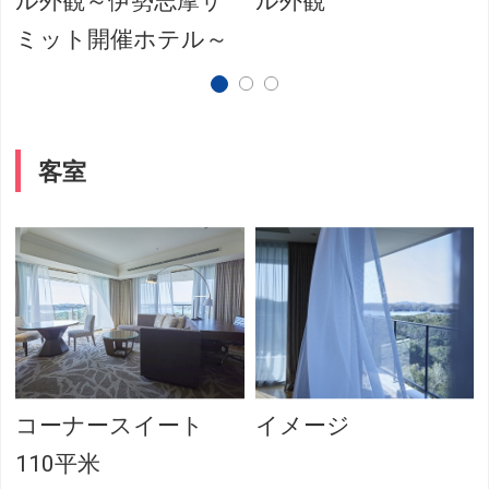
ル外観～伊勢志摩サ
ル外観
ミット開催ホテル～
客室
コーナースイート
イメージ
110平米