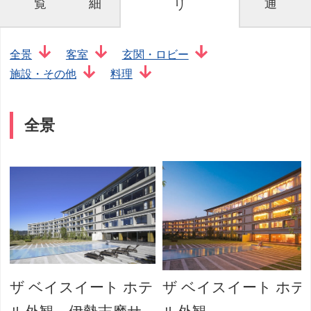
覧
細
通
リ
全景
客室
玄関・ロビー
施設・その他
料理
全景
テ
ザ ベイスイート ホテ
ザ ベイスイート ホテ