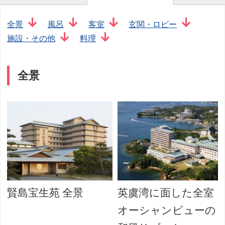
全景
風呂
客室
玄関・ロビー
施設・その他
料理
全景
賢島宝生苑 全景
英虞湾に面した全室
オーシャンビューの