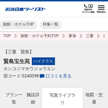
旅館・ホテルTOP
特集一覧
TOP
旅館・ホテル予約TOP
東海
三重
志
【三重 賢島】
賢島宝生苑
ハイクラス
カシコジマホウジョウエン
宿コード:S240098
口コミを見る
プラン一
施設詳
地図・交
写真ライブラ
覧
細
通
リ