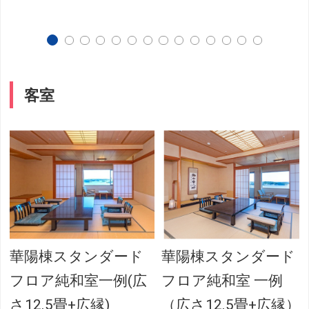
客室
華陽棟スタンダード
華陽棟スタンダード
フロア純和室一例(広
フロア純和室 一例
さ12.5畳+広縁)
（広さ12.5畳+広縁）