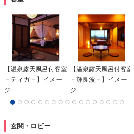
～
【温泉露天風呂付客室
【温泉露天風呂付客室
－ティガ－】イメー
－輝良波－】イメー
ジ
ジ
玄関・ロビー