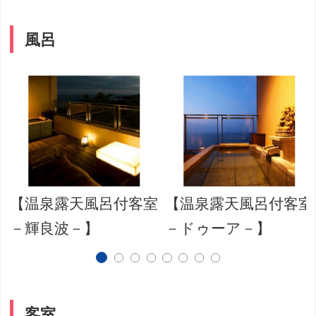
風呂
【温泉露天風呂付客室
【温泉露天風呂付客室
約
－輝良波－】
－ドゥーア－】
客室