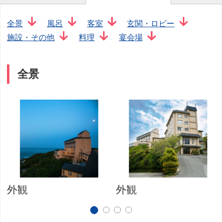
全景
風呂
客室
玄関・ロビー
施設・その他
料理
宴会場
全景
外観
外観