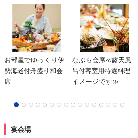
お部屋でゆっくり伊
なぶら会席≪露天風
勢海老付舟盛り和会
呂付客室用特選料理
席
イメージです≫
宴会場